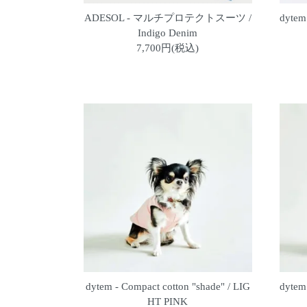
ADESOL - マルチプロテクトスーツ /
dytem
Indigo Denim
7,700円(税込)
dytem - Compact cotton "shade" / LIG
dytem
HT PINK