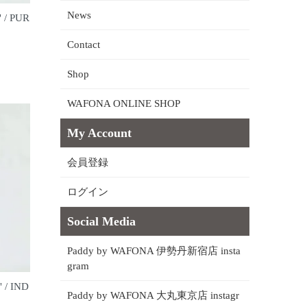
News
" / PUR
Contact
Shop
WAFONA ONLINE SHOP
My Account
会員登録
ログイン
Social Media
Paddy by WAFONA 伊勢丹新宿店 insta
gram
" / IND
Paddy by WAFONA 大丸東京店 instagr