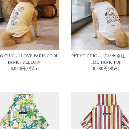
SO CHIC - I LOVE PARIS COOL
PET SO CHIC - 〈Paddy別注〉
TANK / YELLOW
IME TANK TOP
6,930円(税込)
8,580円(税込)