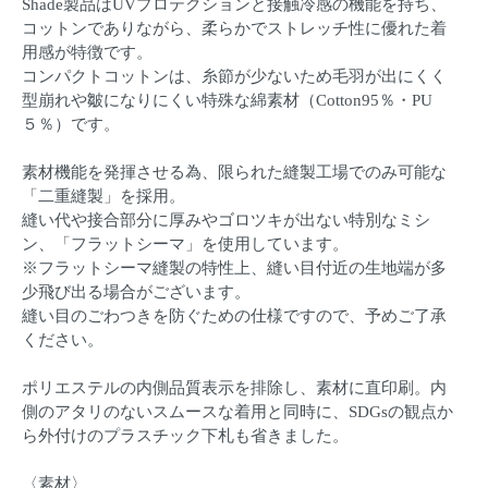
Shade製品はUVプロテクションと接触冷感の機能を持ち、
コットンでありながら、柔らかでストレッチ性に優れた着
用感が特徴です。
コンパクトコットンは、糸節が少ないため毛羽が出にくく
型崩れや皺になりにくい特殊な綿素材（Cotton95％・PU
５％）です。
素材機能を発揮させる為、限られた縫製工場でのみ可能な
「二重縫製」を採用。
縫い代や接合部分に厚みやゴロツキが出ない特別なミシ
ン、「フラットシーマ」を使用しています。
※フラットシーマ縫製の特性上、縫い目付近の生地端が多
少飛び出る場合がございます。
縫い目のごわつきを防ぐための仕様ですので、予めご了承
ください。
ポリエステルの内側品質表示を排除し、素材に直印刷。内
側のアタリのないスムースな着用と同時に、SDGsの観点か
ら外付けのプラスチック下札も省きました。
〈素材〉