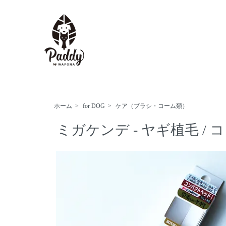
ホーム
>
for DOG
>
ケア（ブラシ・コーム類）
ミガケンデ - ヤギ植毛 /